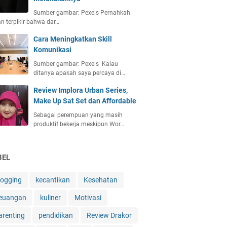
Sumber gambar: Pexels Pernahkah
an terpikir bahwa dar…
Cara Meningkatkan Skill
Komunikasi
Sumber gambar: Pexels Kalau
ditanya apakah saya percaya di…
Review Implora Urban Series,
Make Up Sat Set dan Affordable
Sebagai perempuan yang masih
produktif bekerja meskipun Wor…
BEL
logging
kecantikan
Kesehatan
euangan
kuliner
Motivasi
arenting
pendidikan
Review Drakor