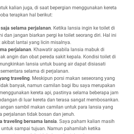
tuk kalian juga, di saat bepergian menggunakan kereta
oba terapkan hal berikut:
 saja selama perjalanan
. Ketika lansia ingin ke toilet di
 dan jangan biarkan pergi ke toilet seorang diri. Hal ini
akibat lantai yang licin misalnya.
ama perjalanan
. Khawatir apabila lansia mabuk di
k angin dan obat pereda sakit kepala. Kondisi toilet di
ungkinkan lansia untuk buang air dapat disiasati
ementara selama di perjalanan.
yang traveling
. Meskipun porsi makan seseorang yang
tidak banyak, namun camilan bagi Ibu saya merupakan
g menggunakan kereta api, pastinya selama beberapa jam
ndangan di luar kereta dan terasa sangat membosankan.
angan sambil makan camilan untuk para lansia yang
a perjalanan tidak bosan dan jenuh.
ka traveling bersama lansia
. Saya paham kalian masih
n untuk sampai tujuan. Namun pahamilah ketika