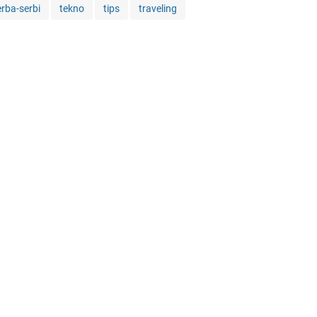
erba-serbi
tekno
tips
traveling