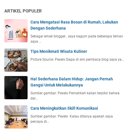
b
S
a
a
a
s
ARTIKEL POPULER
l
l
S
i
a
Cara Mengatasi Rasa Bosan di Rumah, Lakukan
e
k
h
Dengan Sederhana
r
e
?
u
Sebagai emak blogger , saya kagum pada beberapa teman
B
!
saya …
a
l
Tips Menikmati Wisata Kuliner
i
Picture Source: Pexels Siapa di sini pembaca blog saya ya…
k
p
a
Hal Sederhana Dalam Hidup: Jangan Pernah
p
Gengsi Untuk Melakukannya
a
n
Sumber gambar: Pexels Pernahkah kalian terpikir bahwa
dar…
Cara Meningkatkan Skill Komunikasi
Sumber gambar: Pexels Kalau ditanya apakah saya
percaya di…