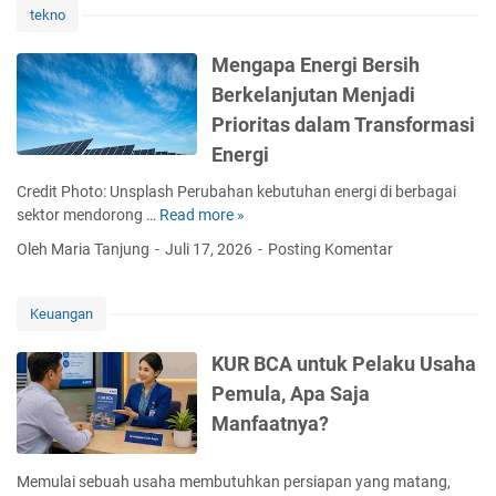
tekno
Asuransi
Kesehatan
Mengapa Energi Bersih
dan
Cara
Berkelanjutan Menjadi
Menyikapinya
Prioritas dalam Transformasi
Energi
Credit Photo: Unsplash Perubahan kebutuhan energi di berbagai
sektor mendorong …
Read more »
M
e
Oleh Maria Tanjung
Juli 17, 2026
Posting Komentar
n
g
a
Keuangan
p
a
KUR BCA untuk Pelaku Usaha
E
Pemula, Apa Saja
n
Manfaatnya?
e
r
g
Memulai sebuah usaha membutuhkan persiapan yang matang,