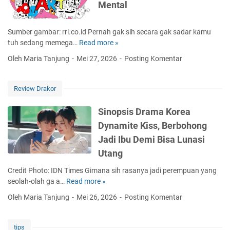
a
Mental
u
n
P
r
j
e
a
a
Sumber gambar: rri.co.id Pernah gak sih secara gak sadar kamu
m
n
d
tuh sedang memega…
Read more »
M
u
s
i
e
l
Oleh Maria Tanjung
Mei 27, 2026
Posting Komentar
i
P
n
a
P
r
g
,
e
i
e
A
Review Drakor
n
o
n
p
y
r
a
a
Sinopsis Drama Korea
a
i
i
S
Dynamite Kiss, Berbohong
k
t
D
a
i
a
Jadi Ibu Demi Bisa Lunasi
o
j
t
s
o
Utang
a
K
d
d
M
r
a
Credit Photo: IDN Times Gimana sih rasanya jadi perempuan yang
l
a
i
l
seolah-olah ga a…
Read more »
S
e
n
t
a
i
A
f
Oleh Maria Tanjung
Mei 26, 2026
Posting Komentar
i
m
n
r
a
s
T
o
t
a
S
r
p
d
tips
t