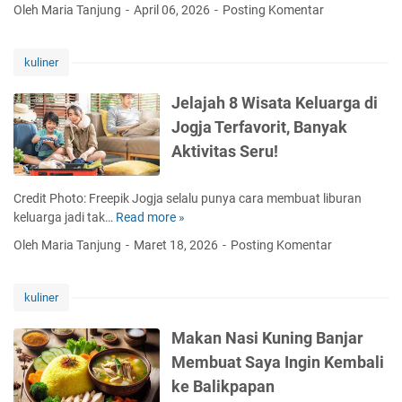
i
K
h
Oleh Maria Tanjung
April 06, 2026
Posting Komentar
T
n
r
i
a
e
e
e
s
t
p
r
k
s
kuliner
a
a
a
t
,
n
t
s
u
B
Jelajah 8 Wisata Keluarga di
M
M
i
r
e
e
Jogja Terfavorit, Banyak
e
M
A
r
n
m
i
Aktivitas Seru!
l
b
t
a
l
l
o
a
n
e
i
h
l
Credit Photo: Freepik Jogja selalu punya cara membuat liburan
g
n
a
o
keluarga jadi tak…
Read more »
J
g
i
n
n
e
i
a
Oleh Maria Tanjung
Maret 18, 2026
Posting Komentar
z
g
l
l
l
U
J
a
J
?
n
a
j
a
kuliner
g
d
a
s
k
i
h
a
Makan Nasi Kuning Banjar
a
I
8
B
Membuat Saya Ingin Kembali
p
b
W
a
S
u
ke Balikpapan
i
s
t
D