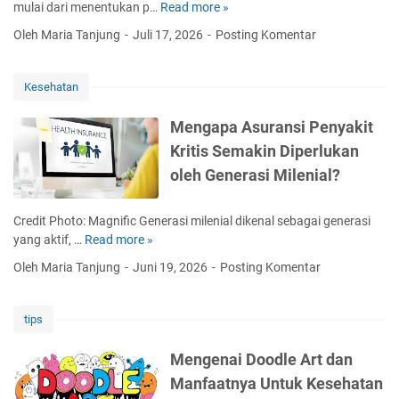
i
mulai dari menentukan p…
Read more »
K
B
U
Oleh Maria Tanjung
Juli 17, 2026
Posting Komentar
e
R
r
B
s
C
Kesehatan
i
A
h
u
Mengapa Asuransi Penyakit
B
n
Kritis Semakin Diperlukan
e
t
r
oleh Generasi Milenial?
u
k
k
e
P
Credit Photo: Magnific Generasi milenial dikenal sebagai generasi
l
e
yang aktif, …
Read more »
M
a
l
e
n
Oleh Maria Tanjung
Juni 19, 2026
Posting Komentar
a
n
j
k
g
u
u
a
t
tips
U
p
a
s
a
n
Mengenai Doodle Art dan
a
A
M
Manfaatnya Untuk Kesehatan
h
s
e