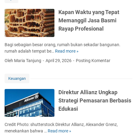
e
a
s
a
n
m
n
i
n
Kapan Waktu yang Tepat
y
a
s
s
M
a
Memanggil Jasa Basmi
k
f
D
a
?
i
o
Rayap Profesional
r
n
n
r
a
f
D
m
m
a
Bagi sebagian besar orang, rumah bukan sekadar bangunan.
i
a
a
a
rumah adalah tempat be…
Read more »
K
p
s
K
t
a
e
i
Oleh Maria Tanjung
April 29, 2026
Posting Komentar
o
n
p
r
E
r
y
a
l
n
e
a
n
Keuangan
u
e
a
U
W
k
r
D
n
a
Direktur Allianz Ungkap
a
g
y
t
k
n
i
Strategi Pemasaran Berbasis
n
u
t
o
a
k
Edukasi
u
l
m
K
y
e
i
e
a
h
Credit Photo: shutterstock Direktur Allianz, Alexander Grenz,
t
s
n
G
menekankan bahwa …
Read more »
D
e
e
g
e