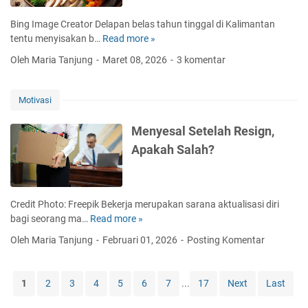
s
m
r
e
a
i
Bing Image Creator Delapan belas tahun tinggal di Kalimantan
a
m
t
R
tentu menyisakan b…
Read more »
M
t
i
a
a
a
e
B
Oleh Maria Tanjung
Maret 08, 2026
3 komentar
K
y
k
g
i
e
a
a
i
s
l
p
n
P
a
Motivasi
u
P
N
e
L
a
r
a
m
u
Menyesal Setelah Resign,
r
o
s
a
n
Apakah Salah?
g
f
i
s
a
a
e
K
a
s
d
s
u
r
i
i
i
n
a
U
Credit Photo: Freepik Bekerja merupakan sarana aktualisasi diri
J
o
i
n
t
bagi seorang ma…
Read more »
M
o
n
n
B
a
e
g
a
Oleh Maria Tanjung
Februari 01, 2026
Posting Komentar
g
e
n
n
j
l
B
r
g
y
a
a
b
e
T
1
2
3
4
5
6
7
...
17
Next
Last
n
a
s
e
j
s
a
r