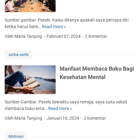
K
e
u
Sumber gambar: Pexels Kalau ditanya apakah saya percaya diri
a
ketika harus berb…
Read more »
C
n
a
Oleh Maria Tanjung
Februari 07, 2024
2 komentar
g
r
a
a
n
M
serba-serbi
P
e
i
n
Manfaat Membaca Buku Bagi
l
i
Kesehatan Mental
a
n
r
g
U
k
t
a
Sumber Gambar: Pexels Sewaktu saya remaja, saya suka sekali
a
t
membaca buku enta…
Read more »
M
m
k
a
a
Oleh Maria Tanjung
Januari 16, 2024
2 komentar
a
n
K
n
f
e
S
a
s
Motivasi
k