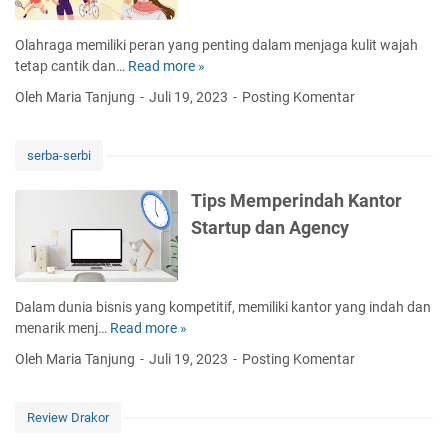
a
a
s
n
y
a
D
Olahraga memiliki peran yang penting dalam menjaga kulit wajah
a
b
e
tetap cantik dan…
Read more »
6
n
a
n
A
Oleh Maria Tanjung
Juli 19, 2023
Posting Komentar
g
h
g
l
H
L
a
a
a
a
n
s
serba-serbi
r
k
S
a
u
u
e
n
Tips Memperindah Kantor
s
k
d
O
Startup dan Agency
D
a
e
l
i
n
r
a
h
T
h
h
i
r
a
r
Dalam dunia bisnis yang kompetitif, memiliki kantor yang indah dan
n
a
n
a
menarik menj…
Read more »
T
d
n
a
g
i
a
s
Oleh Maria Tanjung
Juli 19, 2023
Posting Komentar
a
p
r
a
D
s
i
k
a
M
,
Review Drakor
s
p
e
J
i
a