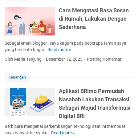
a
u
i
t
k
Cara Mengatasi Rasa Bosan
l
M
s
di Rumah, Lakukan Dengan
l
e
e
K
Sederhana
m
s
o
b
a
m
a
n
Sebagai emak blogger , saya kagum pada beberapa teman saya
u
c
P
yang bercerita bagai…
Read more »
C
n
a
e
a
i
Oleh Maria Tanjung
Desember 12, 2023
Posting Komentar
B
r
r
k
u
u
a
a
k
s
M
s
Keuangan
u
a
e
i
B
h
n
Aplikasi BRImo Permudah
a
a
g
Nasabah Lakukan Transaksi,
g
a
a
i
n
Sebagai Wujud Transformasi
t
K
a
Digital BRI
e
s
s
Berbicara mengenai perkembangan teknologi saat ini membuat
i
e
saya banyak bersyuku…
Read more »
A
R
h