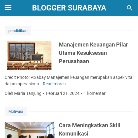
BLOGGER SURABAYA
pendidikan
Manajemen Keuangan Pilar
Utama Kesuksesan
Perusahaan
Credit Photo: Pixabay Manajemen keuangan merupakan aspek vital
dalam operasiona…
Read more »
M
a
Oleh Maria Tanjung
Februari 21, 2024
1 komentar
n
a
j
Motivasi
e
m
Cara Meningkatkan Skill
e
Komunikasi
n