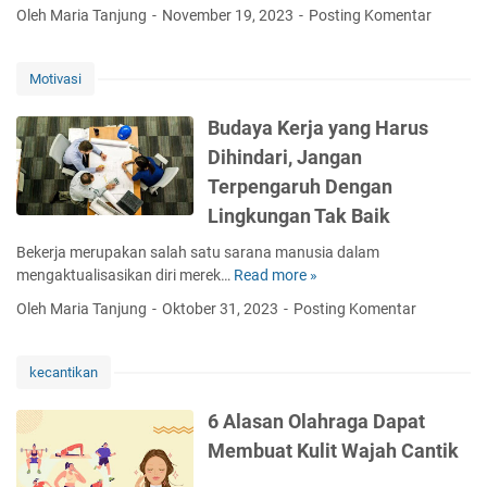
p
a
Oleh Maria Tanjung
November 19, 2023
Posting Komentar
a
l
s
t
i
a
a
k
B
Motivasi
n
a
o
M
s
s
Budaya Kerja yang Harus
e
i
a
Dihindari, Jangan
n
B
n
t
Terpengaruh Dengan
R
d
a
I
Lingkungan Tak Baik
i
l
m
R
Bekerja merupakan salah satu sarana manusia dalam
o
u
mengaktualisasikan diri merek…
Read more »
B
P
m
u
e
a
Oleh Maria Tanjung
Oktober 31, 2023
Posting Komentar
d
r
h
a
m
,
y
u
kecantikan
L
a
d
a
K
a
6 Alasan Olahraga Dapat
k
e
h
u
Membuat Kulit Wajah Cantik
r
N
k
j
a