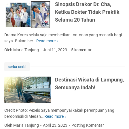
m
a
Sinopsis Drakor Dr. Cha,
,
t
p
n
S
Ketika Dokter Tidak Praktik
M
e
g
e
e
Selama 20 Tahun
r
a
b
m
i
n
a
b
n
T
g
Drama Korea selalu saja memberikan tontonan yang menarik bagi
u
d
e
a
saya. Bukan ber…
Read more »
S
a
a
r
i
i
t
Oleh Maria Tanjung
Juni 11, 2023
5 komentar
h
p
W
n
K
K
e
u
o
u
a
n
j
p
l
serba-serbi
n
g
u
s
i
t
a
d
i
t
Destinasi Wisata di Lampung,
o
r
T
s
W
Semuanya Indah!
r
u
r
D
a
S
h
a
r
j
t
D
n
a
a
a
e
s
k
h
Credit Photo: Pexels Saya mempunyai kakak perempuan yang
r
n
f
o
C
berdomisili di Medan…
Read more »
D
t
g
o
r
a
e
u
a
r
Oleh Maria Tanjung
April 23, 2023
Posting Komentar
D
n
s