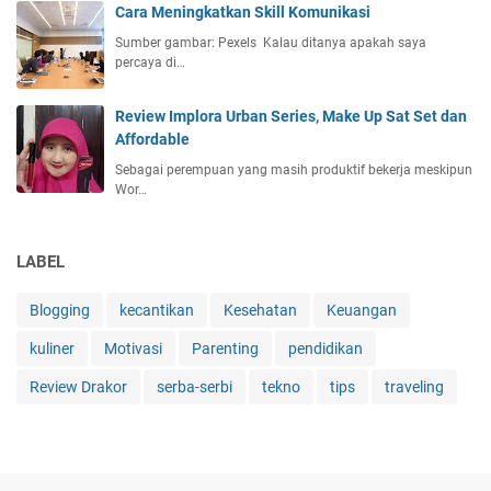
Cara Meningkatkan Skill Komunikasi
Sumber gambar: Pexels Kalau ditanya apakah saya
percaya di…
Review Implora Urban Series, Make Up Sat Set dan
Affordable
Sebagai perempuan yang masih produktif bekerja meskipun
Wor…
LABEL
Blogging
kecantikan
Kesehatan
Keuangan
kuliner
Motivasi
Parenting
pendidikan
Review Drakor
serba-serbi
tekno
tips
traveling