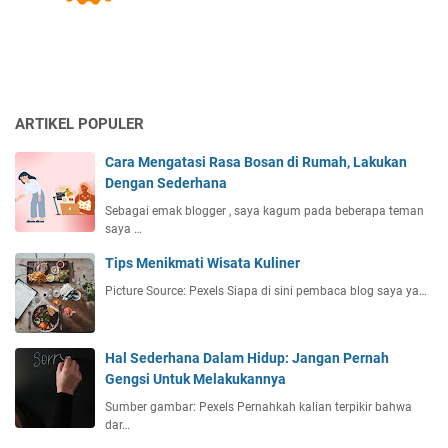
a
,
k
S
P
e
r
m
a
u
k
a
ARTIKEL POPULER
t
n
i
y
Cara Mengatasi Rasa Bosan di Rumah, Lakukan
k
a
Dengan Sederhana
S
I
Sebagai emak blogger , saya kagum pada beberapa teman
e
n
saya …
l
d
a
Tips Menikmati Wisata Kuliner
a
m
h
Picture Source: Pexels Siapa di sini pembaca blog saya ya…
a
!
2
0
Hal Sederhana Dalam Hidup: Jangan Pernah
T
Gengsi Untuk Melakukannya
a
h
Sumber gambar: Pexels Pernahkah kalian terpikir bahwa
u
dar…
n