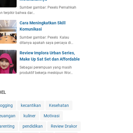
Sumber gambar: Pexels Pernahkah
an terpikir bahwa dar…
Cara Meningkatkan Skill
Komunikasi
Sumber gambar: Pexels Kalau
ditanya apakah saya percaya di…
Review Implora Urban Series,
Make Up Sat Set dan Affordable
Sebagai perempuan yang masih
produktif bekerja meskipun Wor…
BEL
logging
kecantikan
Kesehatan
euangan
kuliner
Motivasi
arenting
pendidikan
Review Drakor