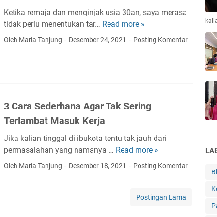
n
p
r
Ketika remaja dan menginjak usia 30an, saya merasa
B
H
U
kali
tidak perlu menentukan tar…
Read more »
P
u
e
n
e
d
Oleh Maria Tanjung
Desember 24, 2021
Posting Komentar
m
t
n
g
a
u
t
e
t
k
i
t
A
P
n
U
n
e
g
n
a
r
3 Cara Sederhana Agar Tak Sering
k
t
k
n
a
u
Terlambat Masuk Kerja
K
i
h
k
o
k
Jika kalian tinggal di ibukota tentu tak jauh dari
M
P
s
a
permasalahan yang namanya …
Read more »
3
LA
e
e
t
h
C
m
r
Oleh Maria Tanjung
Desember 18, 2021
Posting Komentar
a
B
a
i
n
n
r
l
i
K
a
Postingan Lama
i
k
P
S
k
a