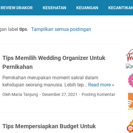
REVIEW DRAKOR
KESEHATAN
KEUANGAN
KECANTIKA
gan label
tips
.
Tampilkan semua postingan
Tips Memilih Wedding Organizer Untuk
Pernikahan
Pernikahan merupakan moment sakral dalam
kehidupan seorang manusia. Lebih tep…
Read more »
T
i
Oleh Maria Tanjung
Desember 27, 2021
Posting Komentar
p
s
M
e
Tips Mempersiapkan Budget Untuk
m