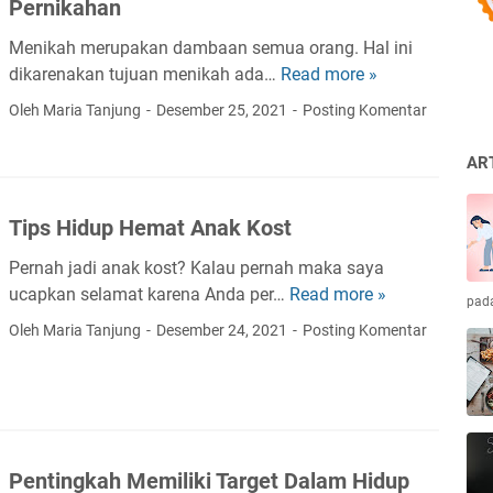
Pernikahan
i
l
Menikah merupakan dambaan semua orang. Hal ini
i
dikarenakan tujuan menikah ada…
Read more »
T
h
i
Oleh Maria Tanjung
Desember 25, 2021
Posting Komentar
W
p
e
s
AR
d
M
d
e
i
Tips Hidup Hemat Anak Kost
m
n
p
Pernah jadi anak kost? Kalau pernah maka saya
g
e
ucapkan selamat karena Anda per…
Read more »
T
O
pad
r
i
r
Oleh Maria Tanjung
Desember 24, 2021
Posting Komentar
s
p
g
i
s
a
a
H
n
p
i
i
k
d
z
a
Pentingkah Memiliki Target Dalam Hidup
u
e